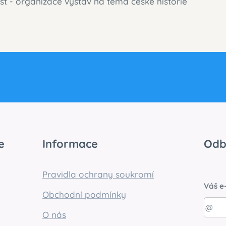
st - organizace výstav na téma české historie
e
Informace
Odb
Pravidla ochrany soukromí
Váš e
Obchodní podmínky
O nás