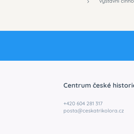
výstavní činno
Centrum české histori
+420 604 281 317
posta@ceskatrikolora.cz