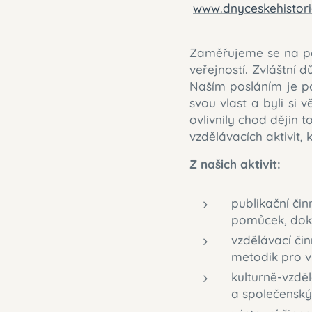
www.dnyceskehistori
Zaměřujeme se na poz
veřejností. Zvláštní 
Naším posláním je po
svou vlast a byli si 
ovlivnily chod dějin 
vzdělávacích aktivit, 
Z našich aktivit:
publikační či
pomůcek, dok
vzdělávací či
metodik pro v
kulturně-vzděl
a společenský