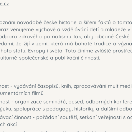
e.cz
nání novodobé české historie a šíření faktů o tomt
důraz věnujeme výchově a vzdělávání dětí a mládeže v o
dpora zdravého patriotismu tak, aby občané České r
vědomi, že žijí v zemi, která má bohaté tradice a výz
tohoto státu, Evropy i světa. Toto činíme zvláště prostř
kulturně-společenské a publikační činnosti.
nnost - vydávání časopisů, knih, zpracovávání multimed
umentárních filmů
nnost - organizace seminářů, besed, odborných konferen
ýuku, spolupráce s pedagogy, historiky a dalšími odbo
ávací činnost - pořádání soutěží, setkání veřejnosti s o
ch akcí