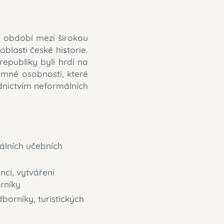
o období mezi širokou
blasti české historie.
epubliky byli hrdí na
namné osobnosti, které
ednictvím neformálních
iálních učebních
cí, vytváření
rníky
dborníky, turistických