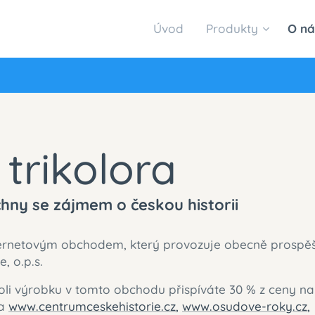
Úvod
Produkty
O ná
 trikolora
hny se zájmem o českou historii
nternetovým obchodem, který provozuje obecně prospě
, o.p.s.
i výrobku v tomto obchodu přispíváte 30 % z ceny na
na
www.centrumceskehistorie.cz
,
www.osudove-roky.cz
,