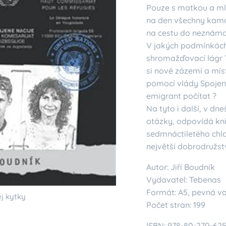
Pouze s matkou a mla
na den všechny kama
na cestu do neznáma
V jakých podmínkách 
shromažďovací lágr 
si nové zázemí a míst
pomocí vlády Spojen
emigrant počítat ?
Na tyto i další, v dn
otázky, odpovídá kn
sedmnáctiletého chla
největší dobrodružstv
Autor: Jiří Boudník
Vydavatel: Tebenas
Formát: A5, pevná v
ej kytky
Počet stran: 199
ISBN: 978-80-270-62