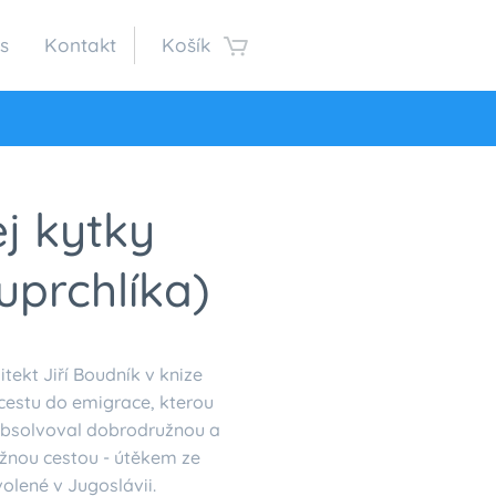
s
Kontakt
Košík
ej kytky
uprchlíka)
tekt Jiří Boudník v knize
cestu do emigrace, kterou
absolvoval dobrodružnou a
žnou cestou - útěkem ze
lené v Jugoslávii.