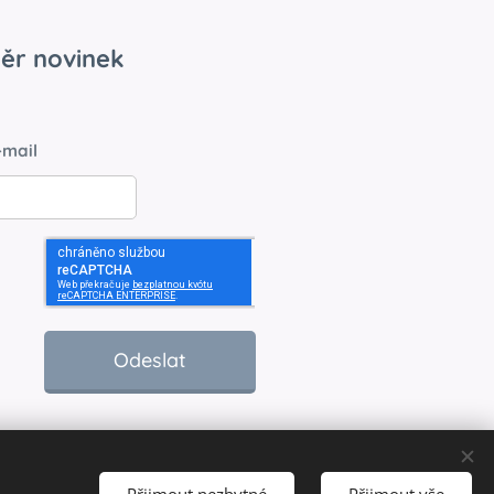
ěr novinek
-mail
Odeslat
Přijmout nezbytné
Přijmout vše