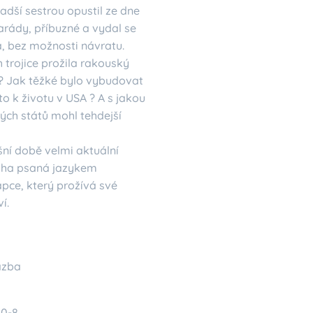
dší sestrou opustil ze dne
rády, příbuzné a vydal se
, bez možnosti návratu.
trojice prožila rakouský
? Jak těžké bylo vybudovat
o k životu v USA ? A s jakou
ých států mohl tehdejší
ešní době velmi aktuální
iha psaná jazykem
pce, který prožívá své
í.
azba
50-8