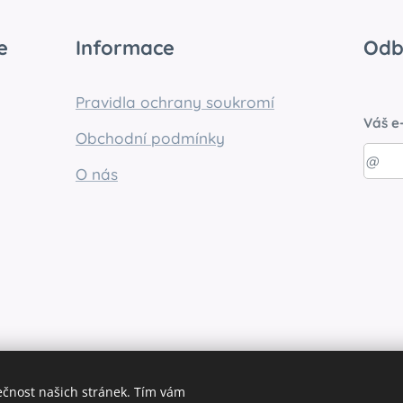
e
Informace
Odb
Pravidla ochrany soukromí
Váš e
Obchodní podmínky
O nás
ečnost našich stránek. Tím vám