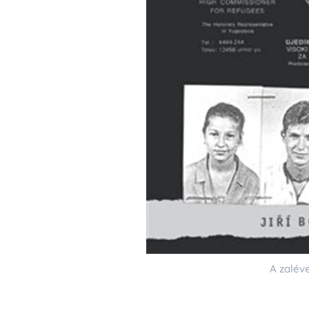
A zalév