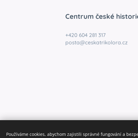
Centrum české histori
+420 604 281 317
posta@ceskatrikolora.cz
Používáme cookies, abychom zajistili správné fungování a bezp