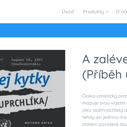
Úvod
Produkty
O ná
A zalév
(Příběh 
Česko-americký archi
mapuje svou vlastní 
jako sedmnáctiletý 
tehdy asi jedinou mo
státem povolené dovo