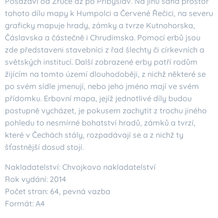
Posázaví od Zruče až po Přibyslav. Na jihu sahá prostor
tohoto dílu mapy k Humpolci a Červené Řečici, na severu
graficky mapuje hrady, zámky a tvrze Kutnohorska,
Čáslavska a částečně i Chrudimska. Pomocí erbů jsou
zde představeni stavebníci z řad šlechty či církevních a
světských institucí. Další zobrazené erby patří rodům
žijícím na tomto území dlouhodoběji, z nichž některé se
po svém sídle jmenují, nebo jeho jméno mají ve svém
přídomku. Erbovní mapa, jejíž jednotlivé díly budou
postupně vycházet, je pokusem zachytit z trochu jiného
pohledu to nesmírné bohatství hradů, zámků a tvrzí,
které v Čechách stály, rozpadávají se a z nichž ty
šťastnější dosud stojí.
Nakladatelství: Chvojkovo nakladatelství
Rok vydání: 2014
Počet stran: 64, pevná vazba
Formát: A4