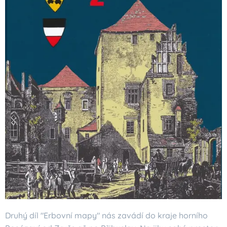
Druhý díl "Erbovní mapy" nás zavádí do kraje horního