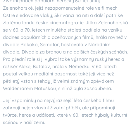
Životní příběh populární herečky 60. let Jitky
Zelenohorské, jejíž nezapomenutelné role ve filmech
Ostře sledované vlaky, Skřivánci na niti a další patří ke
zlatému fondu české kinematografie. Jitka Zelenohorská
se v 60. a 70. letech minulého století podílela na vzniku
dodnes populárních a oceňovaných filmů, hrála rovněž v
divadle Rokoko, Semafor, hostovala v Národním
divadle, Divadle za branou a na dalších českých scénách.
Pro přední role si ji vybral také významný ruský herec a
režisér Alexej Batalov, hrála v Německu. V 60. letech
poutal velkou mediální pozornost také její více než
pětiletý vztah s tehdy již velmi známým zpěvákem
Waldemarem Matuškou, s nímž byla zasnoubená.
Její vzpomínky na nejvýraznější léta českého filmu
zahrnují nejen vlastní životní příběh, ale připomínají
tvůrce, herce a události, které v 60. letech hýbaly kulturní
scénou v naší zemi.