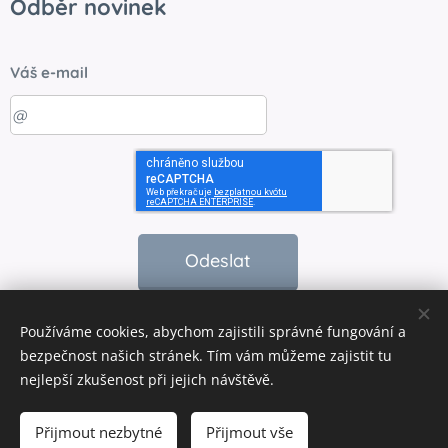
Odběr novinek
Váš e-mail
Odeslat
Používáme cookies, abychom zajistili správné fungování a
bezpečnost našich stránek. Tím vám můžeme zajistit tu
Vytvořeno službou
Webnode
Cookies
nejlepší zkušenost při jejich návštěvě.
Vyprodáno
Přijmout nezbytné
Přijmout vše