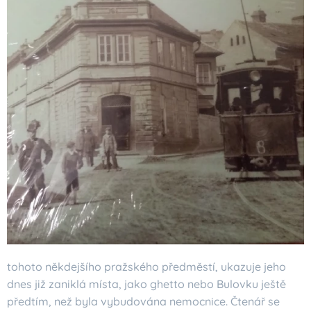
tohoto někdejšího pražského předměstí, ukazuje jeho
dnes již zaniklá místa, jako ghetto nebo Bulovku ještě
předtím, než byla vybudována nemocnice. Čtenář se