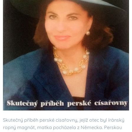
Skutečný příběh perské císařovny, jejíž otec byl íránský
ropný magnát, matka pocházela z Německa. Perskou